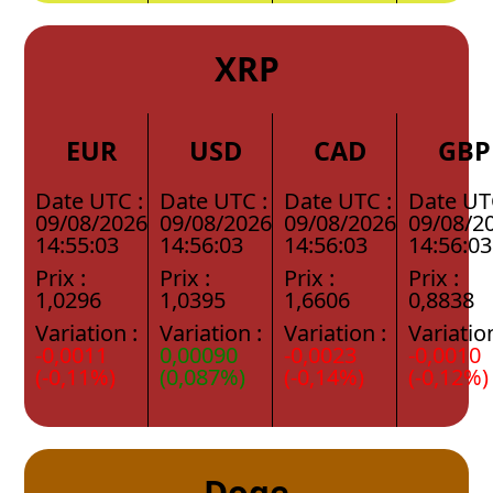
XRP
EUR
USD
CAD
GBP
Date UTC :
Date UTC :
Date UTC :
Date UT
09/08/2026
09/08/2026
09/08/2026
09/08/2
14:55:03
14:56:03
14:56:03
14:56:03
Prix :
Prix :
Prix :
Prix :
1,0296
1,0395
1,6606
0,8838
Variation :
Variation :
Variation :
Variation
-0,0011
0,00090
-0,0023
-0,0010
(-0,11%)
(0,087%)
(-0,14%)
(-0,12%)
Doge