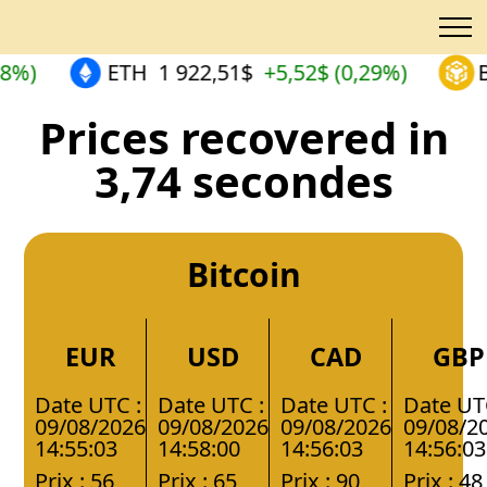
%)
ETH
1 922,51$
+5,52$ (0,29%)
B
Prices recovered in
3,74 secondes
Bitcoin
EUR
USD
CAD
GBP
Date UTC :
Date UTC :
Date UTC :
Date UT
09/08/2026
09/08/2026
09/08/2026
09/08/2
14:55:03
14:58:00
14:56:03
14:56:03
Prix : 56
Prix : 65
Prix : 90
Prix : 48